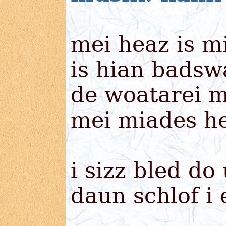
mei heaz is m
is hian badsw
de woatarei 
mei miades h
i sizz bled do
daun schlof i 