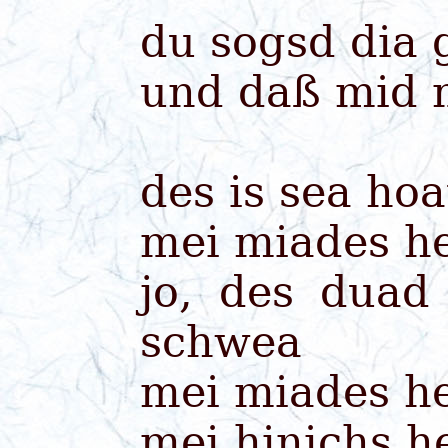
du sogsd dia
und daß mid 
des is sea ho
mei miades 
jo, des duad
schwea
mei miades 
mei hinichs 