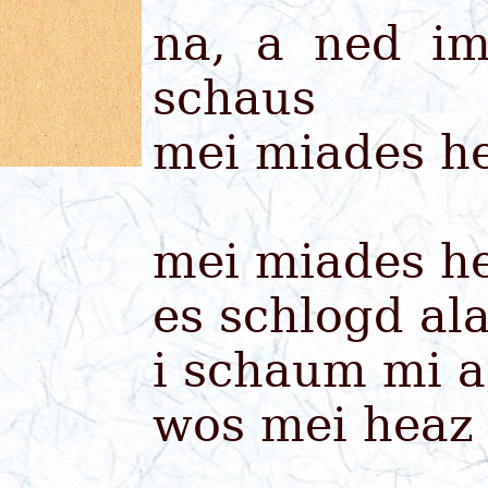
na, a ned i
schaus
mei miades he
mei miades he
es schlogd al
i schaum mi a
wos mei heaz 