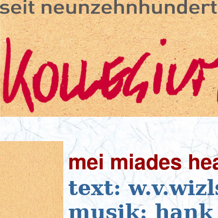
mei miades he
text: w.v.wiz
musik: hank 