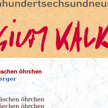
äschen öhrchen
erger
äschen öhrchen
iechen öhrchen