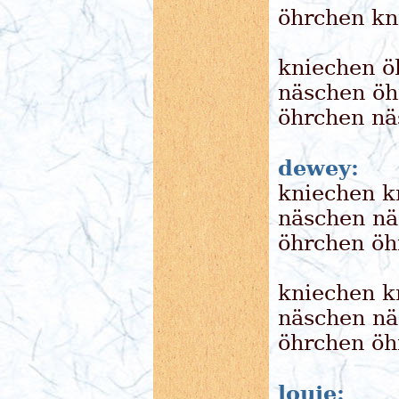
öhrchen kn
kniechen ö
näschen öh
öhrchen nä
dewey:
kniechen k
näschen nä
öhrchen öh
kniechen k
näschen nä
öhrchen öh
louie: