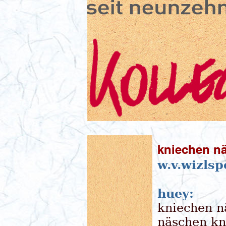
kniechen n
w.v.wizlsp
huey:
kniechen n
näschen kn