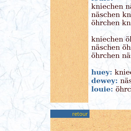
kniechen n
näschen kn
öhrchen kn
kniechen ö
näschen öh
öhrchen nä
huey:
knie
dewey:
näs
louie:
öhrc
retour