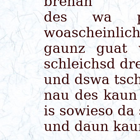
brenan
des wa p
woascheinlic
gaunz guat 
schleichsd dre
und dswa tsc
nau des kaun
is sowieso da
und daun kau