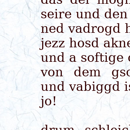
seire und de
ned vadrogd 
jezz hosd akn
und a softige
von dem gsc
und vabiggd i
jo!