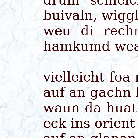
drum schlei
buivaln, wigg
weu di rech
hamkumd wea 
vielleicht fo
auf an gachn 
waun da huat
eck ins orient