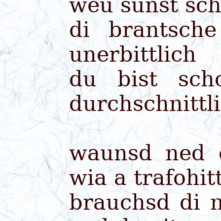
weu sunst sch
di brantsch
unerbittlich
du bist sc
durchschnittl
waunsd ned o
wia a trafohi
brauchsd di 