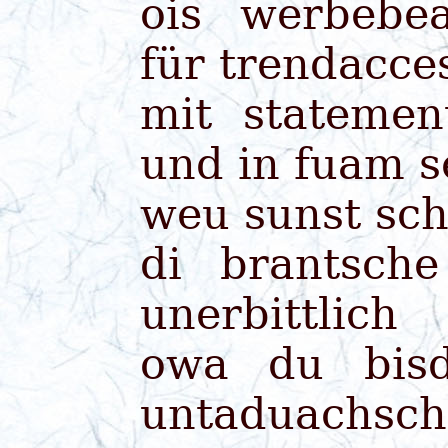
ois werbebea
für trendacce
mit statemen
und in fuam s
weu sunst sch
di brantsch
unerbittlich
owa du bis
untaduachschn