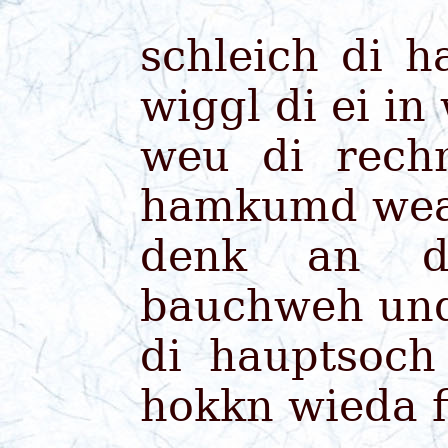
schleich di 
wiggl di ei i
weu di rech
hamkumd wea 
denk an d
bauchweh und 
di hauptsoch
hokkn wieda fi