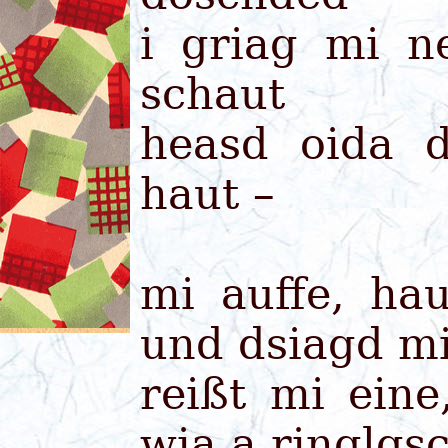
i griag mi n
schaut
heasd oida 
haut –
mi auffe, h
und dsiagd mi
reißt mi ein
wia a ringlgs