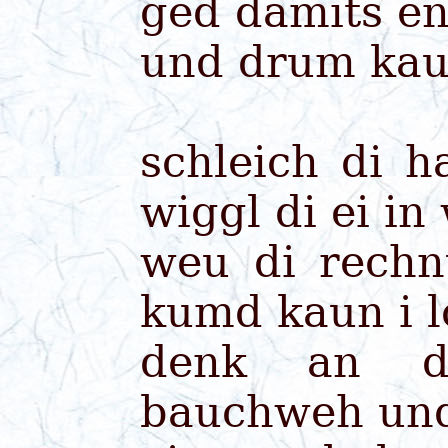
ged damits e
und drum ka
schleich di 
wiggl di ei i
weu di rechn
kumd kaun i l
denk an d
bauchweh und 