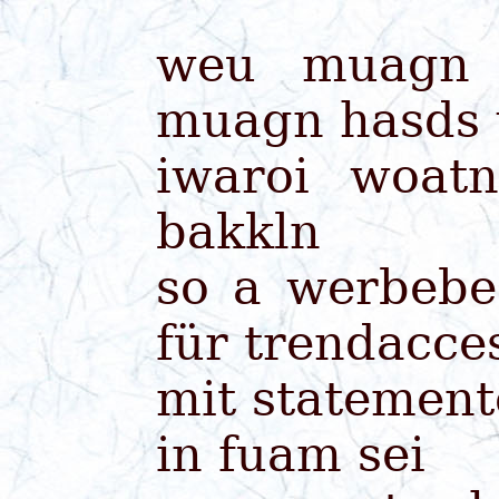
weu muagn 
muagn hasds 
iwaroi woat
bakkln
so a werbebe
für trendacce
mit statement
in fuam sei