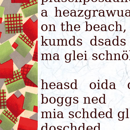
a heazgrawua
on the beach, 
kumds dsads 
ma glei schnö
heasd oida 
boggs ned
mia schded gl
doschded