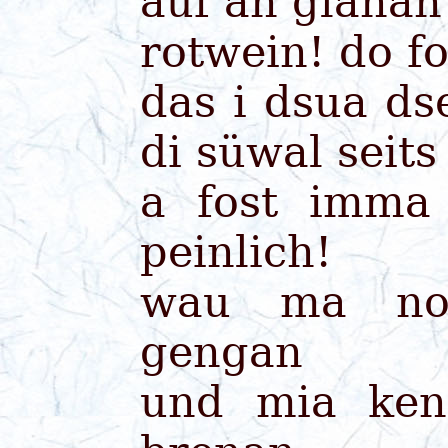
auf an glanan
rotwein! do f
das i dsua ds
di süwal seits 
a fost imma
peinlich!
wau ma noc
gengan
und mia ken