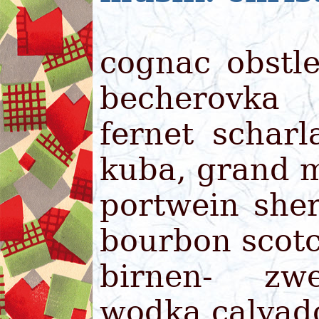
cognac obstl
becherovka
fernet schar
kuba, grand 
portwein she
bourbon scotc
birnen- zwe
wodka calvad