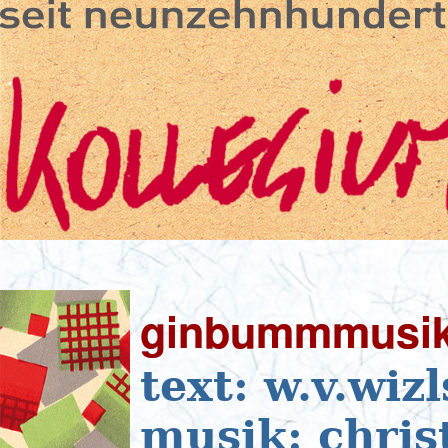
ginbummmusi
text: w.v.wiz
musik: chris