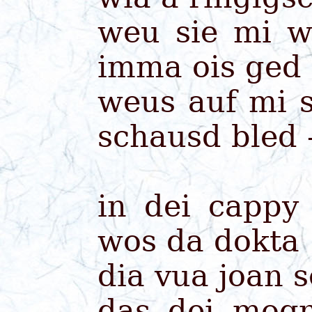
weu sie mi w
imma ois ged
weus auf mi 
schausd bled 
in dei cappy
wos da dokta
dia vua joan 
das dei mog