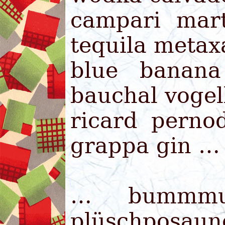
campari mart
tequila meta
blue banana
bauchal voge
ricard perno
grappa gin …
… bummmusi
plüschposaun